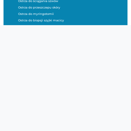
Ostrza do ściągania szwów
Ostrza do przeszczepu skóry
Ostrza do myringotomii
Ostrza do biopsji szyjki macicy
Ostrza i rękojeści do podologii
Produkty bezpieczne
OSTRZA PRZEMYSŁOWE
Ostrze sterylne PD82 wykonane ze stali
nierdzewnej. Przeznaczone do użytku
podczas zabiegów z zakresu podologii.
Dostępne w opakowaniach po 25 szt.