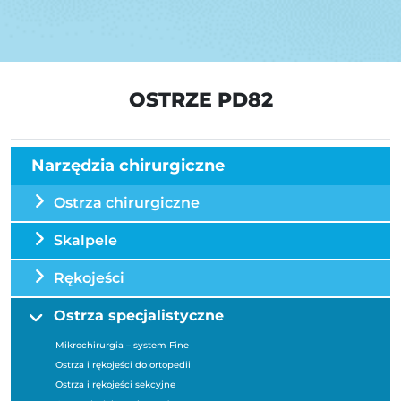
OSTRZE PD82
Narzędzia chirurgiczne
Ostrza chirurgiczne
Skalpele
Rękojeści
Ostrza specjalistyczne
Mikrochirurgia – system Fine
Ostrza i rękojeści do ortopedii
Ostrza i rękojeści sekcyjne