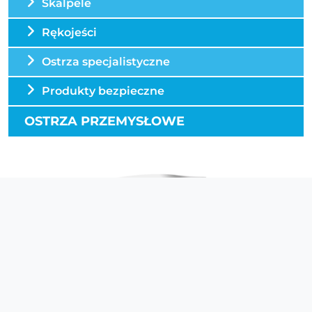
Skalpele
Rękojeści
Ostrza specjalistyczne
Produkty bezpieczne
OSTRZA PRZEMYSŁOWE
Ostrze nr 23 stosowane jest m.in. w
zabiegach chirurgii ogólnej do
wykonywania długich nacięć - np. nacięcia
w górnej linii środkowej brzucha podczas