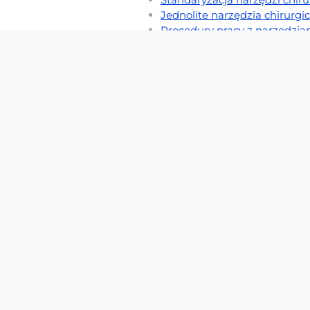
Jednolite narzędzia chirurgi
Procedury pracy z narzędzia
Narzędzia chirurgiczne w sz
Szkolenie personelu a narzę
Standaryzacja sprzętu medyc
Podsumowanie
Standaryzacja narzędzi ch
Standaryzacja narzędzi chirurgi
trakcie zabiegów. Ujednolicone
element zestawu jest znany, spra
realizowane szybciej i z mniejs
łatwiejsze wdrażanie procedur
widoczny jest szczególnie w sy
Jednolite narzędzia chirur
Jednolite narzędzia chirurgiczne
zabiegowego. Ujednolicenie zesta
logistycznych.
Zarządzanie narzęd
modelach instrumentów niezależni