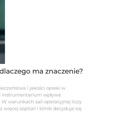
 dlaczego ma znaczenie?
eczeństwa i jakości opieki w
li instrumentarium wpływa
 W warunkach sali operacyjnej liczy
ięcej szpitali i klinik decyduje się