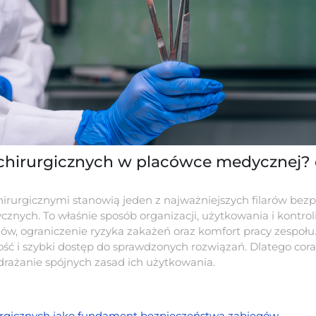
 chirurgicznych w placówce medycznej?
irurgicznymi stanowią jeden z najważniejszych filarów bezpi
ych. To właśnie sposób organizacji, użytkowania i kontro
w, ograniczenie ryzyka zakażeń oraz komfort pracy zespołu.
ć i szybki dostęp do sprawdzonych rozwiązań. Dlatego coraz w
drażanie spójnych zasad ich użytkowania.
rurgicznych jako fundament bezpieczeństwa zabiegów