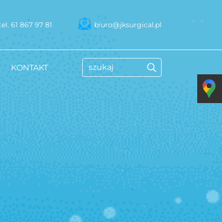
tel. 61 867 97 81
biuro@jksurgical.pl
Szukaj
KONTAKT