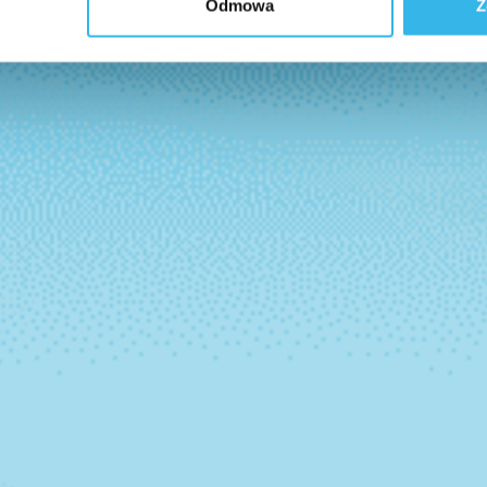
Odmowa
Z